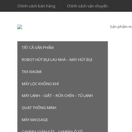
Chính sách bán hàng
Chính sách vận chuyển
Sản phẩm m
TẤT CẢ SẢN PHẨM
ROBOT HÚT BỤI LAU NHÀ – MÁY HÚT BỤI
TIVI XIAOMI
MÁY LỌC KHÔNG KHÍ
MÁY LẠNH – GIẶT – RỬA CHÉN – TỦ LẠNH
QUẠT THÔNG MINH
MÁY MASSAGE
CAMERA GIÁM SÁT – CAMERA Ô TÔ