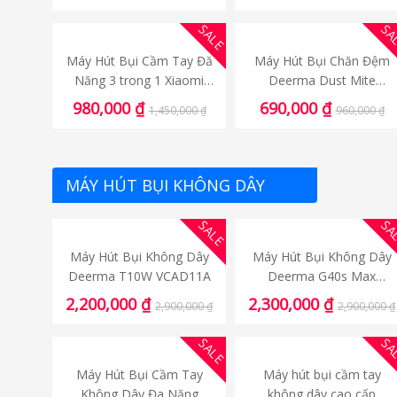
SALE
SA
Máy Hút Bụi Cầm Tay Đă
Máy Hút Bụi Chăn Đệm
Năng 3 trong 1 Xiaomi
Deerma Dust Mite
Deerma CM1300
Vacuum Cleaner CM800 /
980,000
₫
690,000
₫
1,450,000
₫
960,000
₫
CM810
MÁY HÚT BỤI KHÔNG DÂY
SALE
SA
Máy Hút Bụi Không Dây
Máy Hút Bụi Không Dây
Deerma T10W VCAD11A
Deerma G40s Max
VCAD114
2,200,000
₫
2,300,000
₫
2,900,000
₫
2,900,000
₫
SALE
SA
Máy Hút Bụi Cầm Tay
Máy hút bụi cầm tay
Không Dây Đa Năng
không dây cao cấp