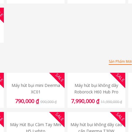
LE
Sản Phẩm Mới
LE
SALE
SALE
Máy hút bụi mini Deerma
Máy hút bụi không dây
XC01
Roborock H60 Hub Pro
790,000
₫
7,990,000
₫
990,000
₫
11,990,000
₫
LE
SALE
SALE
Máy Hút Bụi Cầm Tay Mini
Máy hút bụi không dây cao
H5 Lydsto
cấp Deerma T30W