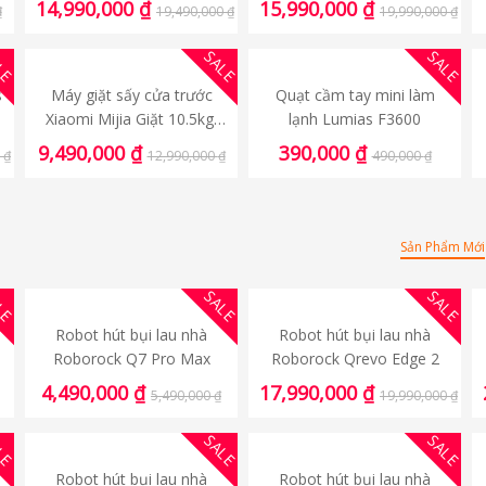
14,990,000
₫
15,990,000
₫
₫
19,490,000
₫
19,990,000
₫
Quốc Tế chính hãng
LE
SALE
SALE
s
Máy giặt sấy cửa trước
Quạt cầm tay mini làm
ế
Xiaomi Mijia Giặt 10.5kg,
lạnh Lumias F3600
Sấy 7kg – Bản Quốc Tế
9,490,000
₫
390,000
₫
0
₫
12,990,000
₫
490,000
₫
chính hãng
Sản Phẩm Mới
LE
SALE
SALE
Robot hút bụi lau nhà
Robot hút bụi lau nhà
Roborock Q7 Pro Max
Roborock Qrevo Edge 2
4,490,000
₫
17,990,000
₫
5,490,000
₫
19,990,000
₫
LE
SALE
SALE
Robot hút bụi lau nhà
Robot hút bụi lau nhà