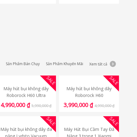
Sản Phẩm Bán Chạy
Sản Phẩm Khuyến Mãi
Xem tất cả
SALE
SALE
Máy hút bụi không dây
Máy hút bụi không dây
Roborock H60 Ultra
Roborock H60
4,990,000
₫
3,990,000
₫
5,990,000
₫
4,990,000
₫
SALE
SALE
Máy hút bụi không dây đa
Máy Hút Bụi Cầm Tay Đă
năng Lydsto Vacuum
Năng 3 trong 1 Xiaomi