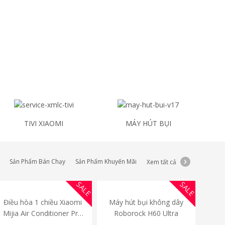
TIVI XIAOMI
MÁY HÚT BỤI
Sản Phẩm Bán Chạy
Sản Phẩm Khuyến Mãi
Xem tất cả
SALE
SALE
Điều hòa 1 chiều Xiaomi
Máy hút bụi không dây
Mijia Air Conditioner Pro
Roborock H60 Ultra
Eco Inverter 1.5 HP (Model: