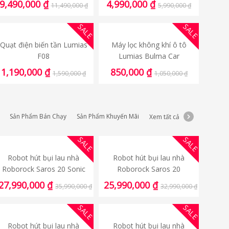
9,490,000
₫
4,990,000
₫
11,490,000
₫
5,990,000
₫
ASC-12WO / N1C5-VN)
SALE
SALE
Quạt điện biến tần Lumias
Máy lọc không khí ô tô
F08
Lumias Bulma Car
1,190,000
₫
850,000
₫
1,590,000
₫
1,050,000
₫
Sản Phẩm Bán Chạy
Sản Phẩm Khuyến Mãi
Xem tất cả
SALE
SALE
Robot hút bụi lau nhà
Robot hút bụi lau nhà
Roborock Saros 20 Sonic
Roborock Saros 20
27,990,000
₫
25,990,000
₫
35,990,000
₫
32,990,000
₫
SALE
SALE
Robot hút bụi lau nhà
Robot hút bụi lau nhà