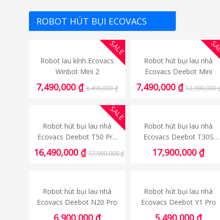
ROBOT HÚT BỤI ECOVACS
SALE
SA
Robot lau kính Ecovacs
Robot hút bụi lau nhà
Winbot Mini 2
Ecovacs Deebot Mini
7,490,000
₫
7,490,000
₫
8,490,000
₫
12,990,000
SALE
Robot hút bụi lau nhà
Robot hút bụi lau nhà
Ecovacs Deebot T50 Pro
Ecovacs Deebot T30S
Omni 2025
Combo
16,490,000
₫
17,900,000
₫
17,900,000
₫
Robot hút bụi lau nhà
Robot hút bụi lau nhà
Ecovacs Deebot N20 Pro
Ecovacs Deebot Y1 Pro
6,900,000
₫
5,490,000
₫