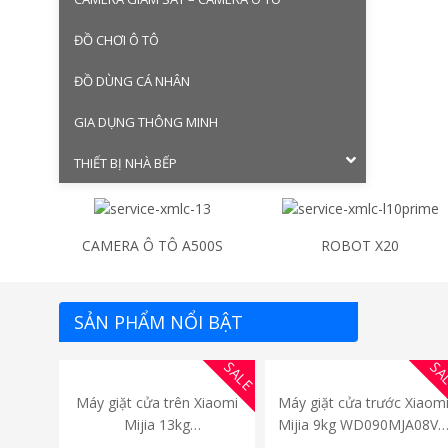
ĐỒ CHƠI Ô TÔ
ĐỒ DÙNG CÁ NHÂN
GIA DỤNG THÔNG MINH
THIẾT BỊ NHÀ BẾP
CAMERA Ô TÔ A500S
ROBOT X20
SẢN PHẨM NỔI BẬT
SALE
SA
Máy giặt cửa trên Xiaomi
Máy giặt cửa trước Xiaom
Mijia 13kg
Mijia 9kg WD090MJA08V
TW130MJA08VN – Bản
– Bản Quốc Tế chính hãn