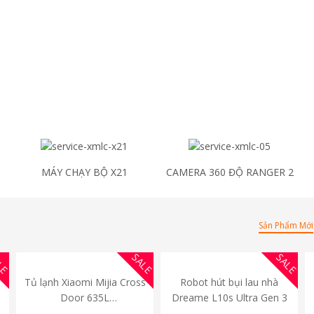
MÁY CHẠY BỘ X21
CAMERA 360 ĐỘ RANGER 2
Sản Phẩm Mới
LE
SALE
SALE
i
Tủ lạnh Xiaomi Mijia Cross
Robot hút bụi lau nhà
N
Door 635L
Dreame L10s Ultra Gen 3
g
MRS72HMPAVN – Bản