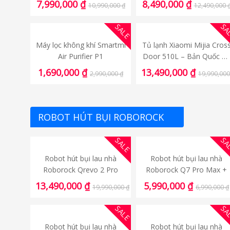
7,990,000
₫
8,490,000
₫
10,990,000
₫
12,490,000
Quốc Tế chính hãng
SALE
SA
Máy lọc không khí Smartmi
Tủ lạnh Xiaomi Mijia Cros
Air Purifier P1
Door 510L – Bản Quốc T
chính hãng
1,690,000
₫
13,490,000
₫
2,990,000
₫
19,990,00
ROBOT HÚT BỤI ROBOROCK
SALE
SA
Robot hút bụi lau nhà
Robot hút bụi lau nhà
Roborock Qrevo 2 Pro
Roborock Q7 Pro Max +
13,490,000
₫
5,990,000
₫
19,990,000
₫
6,990,000
₫
SALE
SA
Robot hút bụi lau nhà
Robot hút bụi lau nhà