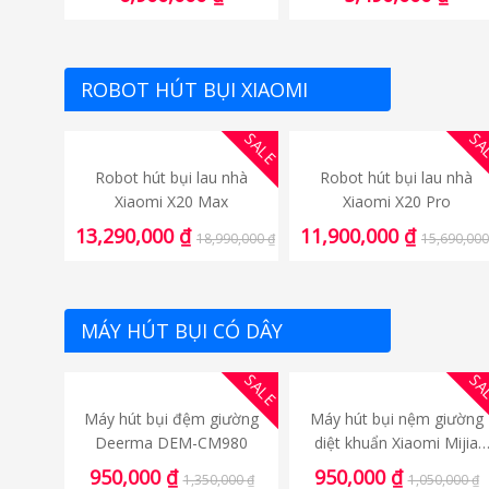
ROBOT HÚT BỤI XIAOMI
SALE
SA
Robot hút bụi lau nhà
Robot hút bụi lau nhà
Xiaomi X20 Max
Xiaomi X20 Pro
13,290,000
₫
11,900,000
₫
18,990,000
₫
15,690,00
MÁY HÚT BỤI CÓ DÂY
SALE
SA
Máy hút bụi đệm giường
Máy hút bụi nệm giường
Deerma DEM-CM980
diệt khuẩn Xiaomi Mijia
Gen 2
950,000
₫
950,000
₫
1,350,000
₫
1,050,000
₫