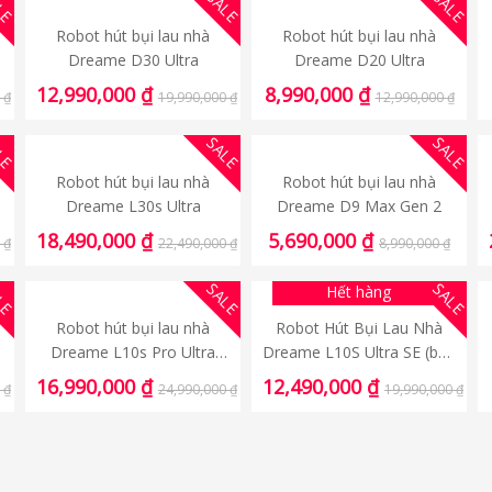
LE
SALE
SALE
Robot hút bụi lau nhà
Robot hút bụi lau nhà
Dreame D30 Ultra
Dreame D20 Ultra
12,990,000
₫
8,990,000
₫
0
₫
19,990,000
₫
12,990,000
₫
LE
SALE
SALE
Robot hút bụi lau nhà
Robot hút bụi lau nhà
Dreame L30s Ultra
Dreame D9 Max Gen 2
18,490,000
₫
5,690,000
₫
0
₫
22,490,000
₫
8,990,000
₫
LE
SALE
SALE
Hết hàng
Robot hút bụi lau nhà
Robot Hút Bụi Lau Nhà
Dreame L10s Pro Ultra
Dreame L10S Ultra SE (bản
(bản Quốc Tế)
Quốc Tế)
16,990,000
₫
12,490,000
₫
0
₫
24,990,000
₫
19,990,000
₫