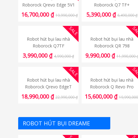
Roborock Qrevo Edge 5V1
Roborock Q7 TF+
16,700,000
₫
5,390,000
₫
19,990,000
₫
6,490,000
₫
SALE
SA
Robot hút bụi lau nhà
Robot hút bụi lau nhà
Roborock Q7TF
Roborock QR 798
3,990,000
₫
9,990,000
₫
4,990,000
₫
11,990,000
SALE
SA
Robot hút bụi lau nhà
Robot hút bụi lau nhà
Roborock Qrevo EdgeT
Roborock Q Revo Pro
18,990,000
₫
15,600,000
₫
22,990,000
₫
19,990,00
ROBOT HÚT BỤI DREAME