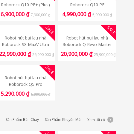
Roborock Q10 PF+ (Plus)
Roborock Q10 PF
6,900,000
₫
4,990,000
₫
7,900,000
₫
5,990,000
₫
SALE
SALE
Robot hút bụi lau nhà
Robot hút bụi lau nhà
Roborock S8 MaxV Ultra
Roborock Q Revo Master
22,990,000
₫
20,900,000
₫
26,990,000
₫
25,900,000
₫
SALE
Robot hút bụi lau nhà
Roborock Q5 Pro
5,290,000
₫
6,990,000
₫
Sản Phẩm Bán Chạy
Sản Phẩm Khuyến Mãi
Xem tất cả