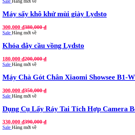
Sale
Hàng mới về
Máy sấy khô khử mùi giày Lydsto
300,000
₫
380,000
₫
Sale
Hàng mới về
Khóa dây cầu vồng Lydsto
180,000
₫
200,000
₫
Sale
Hàng mới về
Máy Chà Gót Chân Xiaomi Showsee B1-W
300,000
₫
350,000
₫
Sale
Hàng mới về
Dụng Cụ Lấy Ráy Tai Tích Hợp Camera B
330,000
₫
390,000
₫
Sale
Hàng mới về