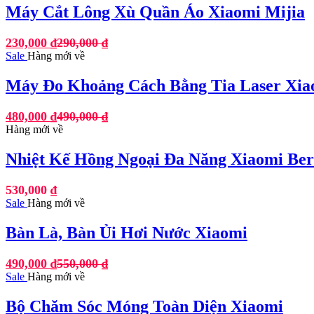
Máy Cắt Lông Xù Quần Áo Xiaomi Mijia
230,000
₫
290,000
₫
Sale
Hàng mới về
Máy Đo Khoảng Cách Bằng Tia Laser Xia
480,000
₫
490,000
₫
Hàng mới về
Nhiệt Kế Hồng Ngoại Đa Năng Xiaomi Be
530,000
₫
Sale
Hàng mới về
Bàn Là, Bàn Ủi Hơi Nước Xiaomi
490,000
₫
550,000
₫
Sale
Hàng mới về
Bộ Chăm Sóc Móng Toàn Diện Xiaomi