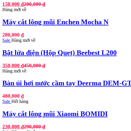
150,000
₫
200,000
₫
Hàng mới về
Máy cắt lông mũi Enchen Mocha N
280,000
₫
Sale
Hàng mới về
Bật lửa điện (Hộp Quẹt) Beebest L200
350,000
₫
450,000
₫
Hàng mới về
Bàn ủi hơi nước cầm tay Deerma DEM-
480,000
₫
Sale
Hết hàng
Máy cắt lông mũi Xiaomi BOMIDI
230,000
₫
290,000
₫