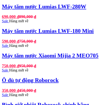
Máy tăm nước Lumias LWF-280W
690,000
₫
890,000
₫
Sale
Hàng mới về
Máy tăm nước Lumias LWF-180 Mini
590,000
₫
750,000
₫
Sale
Hàng mới về
Máy tăm nước Xiaomi Mijia 2 MEO705
750,000
₫
950,000
₫
Sale
Hàng mới về
Ô dù tự động Roborock
350,000
₫
450,000
₫
Sale
Hàng mới về
Bình giữ nhiệt Roborock chính hãng