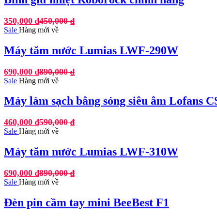
350,000
₫
450,000
₫
Sale
Hàng mới về
Máy tăm nước Lumias LWF-290W
690,000
₫
890,000
₫
Sale
Hàng mới về
Máy làm sạch bằng sóng siêu âm Lofans C
460,000
₫
590,000
₫
Sale
Hàng mới về
Máy tăm nước Lumias LWF-310W
690,000
₫
890,000
₫
Sale
Hàng mới về
Đèn pin cầm tay mini BeeBest F1