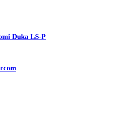
omi Duka LS-P
rrcom