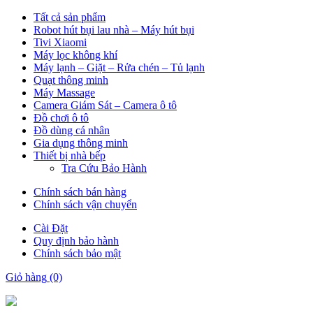
Tất cả sản phẩm
Robot hút bụi lau nhà – Máy hút bụi
Tivi Xiaomi
Máy lọc không khí
Máy lạnh – Giặt – Rửa chén – Tủ lạnh
Quạt thông minh
Máy Massage
Camera Giám Sát – Camera ô tô
Đồ chơi ô tô
Đồ dùng cá nhân
Gia dụng thông minh
Thiết bị nhà bếp
Tra Cứu Bảo Hành
Chính sách bán hàng
Chính sách vận chuyển
Cài Đặt
Quy định bảo hành
Chính sách bảo mật
Giỏ hàng
(0)