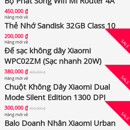
Bộ Phát Sóng Wifi Mi Router 4A
450,000
₫
Hàng mới về
Thẻ Nhớ Sandisk 32GB Class 10
200,000
₫
SAL
Hàng mới về
Đế sạc không dây Xiaomi
WPC02ZM (Sạc nhanh 20W)
380,000
₫
400,000
₫
SAL
Hàng mới về
Chuột Không Dây Xiaomi Dual
Mode Silent Edition 1300 DPI
300,000
₫
350,000
₫
SAL
Hàng mới về
Balo Doanh Nhân Xiaomi Urban