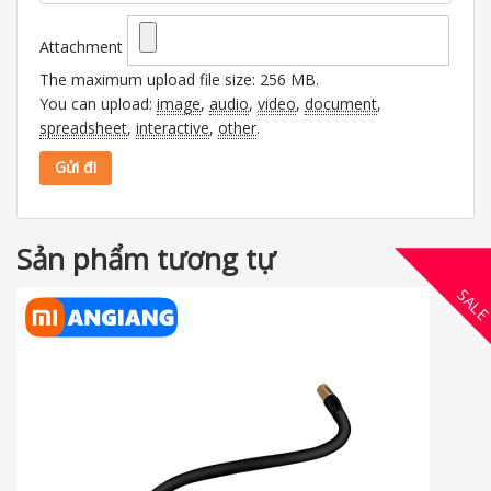
Attachment
The maximum upload file size: 256 MB.
You can upload:
image
,
audio
,
video
,
document
,
spreadsheet
,
interactive
,
other
.
Sản phẩm tương tự
SAL