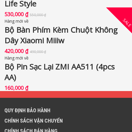
Life Style
530,000
₫
550,000
₫
SAL
Hàng mới về
Bộ Bàn Phím Kèm Chuột Không
Dây Xiaomi Miiiw
420,000
₫
490,000
₫
Hàng mới về
Bộ Pin Sạc Lại ZMI AA511 (4pcs
AA)
160,000
₫
QUY ĐỊNH BẢO HÀNH
CHÍNH SÁCH VẬN CHUYỂN
CHÍNH SÁCH BÁN HÀNG