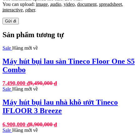
You can upload:
image
,
audio
,
video
,
document
,
spreadsheet
,
interactive
,
other
.
Sản phẩm tương tự
Sale
Hàng mới về
Máy hút bụi lau sàn Tineco Floor One S5
Combo
7,490,000
₫
9,490,000
₫
Sale
Hàng mới về
Máy hút bụi lau nhà khô ướt Tineco
IFLOOR 3 Breeze
6,900,000
₫
8,900,000
₫
Sale
Hàng mới về