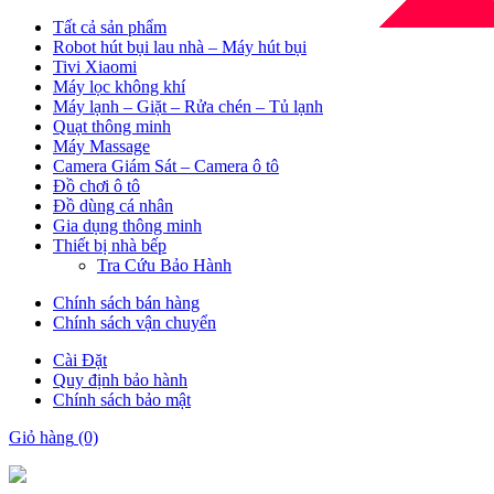
Tất cả sản phẩm
Robot hút bụi lau nhà – Máy hút bụi
Tivi Xiaomi
Máy lọc không khí
Máy lạnh – Giặt – Rửa chén – Tủ lạnh
Quạt thông minh
Máy Massage
Camera Giám Sát – Camera ô tô
Đồ chơi ô tô
Đồ dùng cá nhân
Gia dụng thông minh
Thiết bị nhà bếp
Tra Cứu Bảo Hành
Chính sách bán hàng
Chính sách vận chuyển
Cài Đặt
Quy định bảo hành
Chính sách bảo mật
Giỏ hàng
(0)