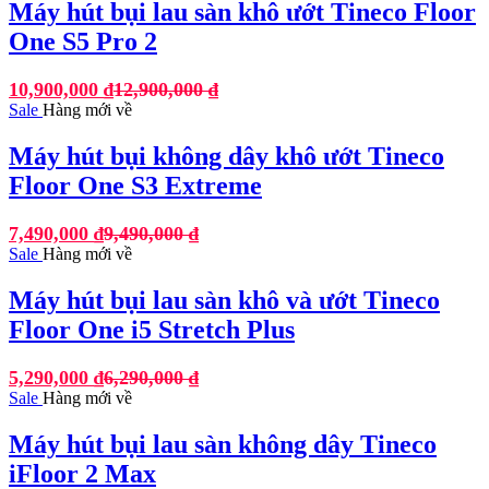
Máy hút bụi lau sàn khô ướt Tineco Floor
One S5 Pro 2
10,900,000
₫
12,900,000
₫
Sale
Hàng mới về
Máy hút bụi không dây khô ướt Tineco
Floor One S3 Extreme
7,490,000
₫
9,490,000
₫
Sale
Hàng mới về
Máy hút bụi lau sàn khô và ướt Tineco
Floor One i5 Stretch Plus
5,290,000
₫
6,290,000
₫
Sale
Hàng mới về
Máy hút bụi lau sàn không dây Tineco
iFloor 2 Max