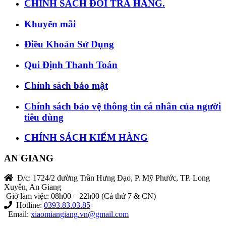
CHÍNH SÁCH ĐỔI TRẢ HÀNG.
Khuyến mãi
Điều Khoản Sử Dụng
Qui Định Thanh Toán
Chính sách bảo mật
Chính sách bảo vệ thông tin cá nhân của người
tiêu dùng
CHÍNH SÁCH KIỂM HÀNG
AN GIANG
Đ/c: 1724/2 đường Trần Hưng Đạo, P. Mỹ Phước, TP. Long
Xuyên, An Giang
Giờ làm việc: 08h00 – 22h00 (Cả thứ 7 & CN)
Hotline:
0393.83.03.85
Email:
xiaomiangiang.vn@gmail.com