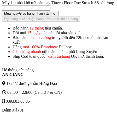
Máy lau nhà khô ướt cầm tay Tineco Floor One Stretch S6 số lượng
Mua ngay
Giao hàng nhanh tận nơi
Đặt hàng trước
Nhận hàng sớm nhất khi có hàng
Bảo hành
12 tháng
tiêu chuẩn.
Đổi mới
15 ngày
đầu nếu lỗi nhà sản xuất.
Bảo hành
nhanh chóng
trong 24h đến 72h nếu lỗi nhà sản
xuất.
Hàng
mới 100% Brandnew
Fullbox.
Giao hàng nhanh
nội thành thành phố Long Xuyên
Ship Cod toàn quốc,
kiểm tra hàng
OK mới thanh toán.
Hệ thống cửa hàng
AN GIANG
1724/2 đường Trần Hưng Đạo
08h00 – 22h00 (Cả thứ 7 & CN)
0393.83.03.85
Đánh giá (0)