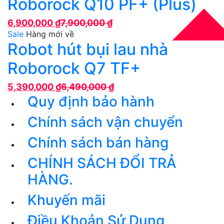
Roborock Q10 PF+ (Plus)
6,900,000
₫
7,900,000
₫
Sale
Hàng mới về
Robot hút bụi lau nhà
Roborock Q7 TF+
5,390,000
₫
6,490,000
₫
Quy định bảo hành
Chính sách vận chuyển
Chính sách bán hàng
CHÍNH SÁCH ĐỔI TRẢ
HÀNG.
Khuyến mãi
Điều Khoản Sử Dụng