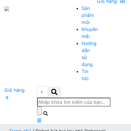
Giỏ hàng
(0)
Sản
phẩm
mới
Khuyến
mãi
Hướng
dẫn
sử
dụng
Tin
tức
Giỏ hàng
0