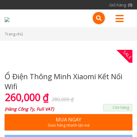
Giỏ hàng
(0)
Trang chủ
SALE
Ổ Điện Thông Minh Xiaomi Kết Nối
Wifi
260,000
₫
280,000
₫
Còn hàng
(
Hàng Công Ty, Full VAT
)
MUA NGAY
Giao hàng nhanh tận nơi