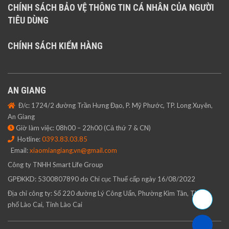
CHÍNH SÁCH BẢO VỆ THÔNG TIN CÁ NHÂN CỦA NGƯỜI
TIÊU DÙNG
CHÍNH SÁCH KIỂM HÀNG
AN GIANG
Đ/c: 1724/2 đường Trần Hưng Đạo, P. Mỹ Phước, TP. Long Xuyên,
An Giang
Giờ làm việc: 08h00 – 22h00 (Cả thứ 7 & CN)
Hotline:
0393.83.03.85
Email:
xiaomiangiang.vn@gmail.com
Công ty TNHH Smart Life Group
GPĐKKD: 5300807890 do Chi cục Thuế cấp ngày 16/08/2022
Địa chỉ công ty: Số 220 đường Lý Công Uẩn, Phường Kim Tân, Thành
phố Lào Cai, Tỉnh Lào Cai