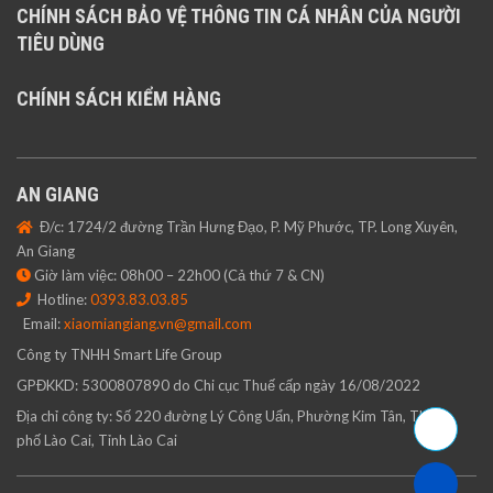
CHÍNH SÁCH BẢO VỆ THÔNG TIN CÁ NHÂN CỦA NGƯỜI
TIÊU DÙNG
CHÍNH SÁCH KIỂM HÀNG
AN GIANG
Đ/c: 1724/2 đường Trần Hưng Đạo, P. Mỹ Phước, TP. Long Xuyên,
An Giang
Giờ làm việc: 08h00 – 22h00 (Cả thứ 7 & CN)
Hotline:
0393.83.03.85
Email:
xiaomiangiang.vn@gmail.com
Công ty TNHH Smart Life Group
GPĐKKD: 5300807890 do Chi cục Thuế cấp ngày 16/08/2022
Địa chỉ công ty: Số 220 đường Lý Công Uẩn, Phường Kim Tân, Thành
phố Lào Cai, Tỉnh Lào Cai