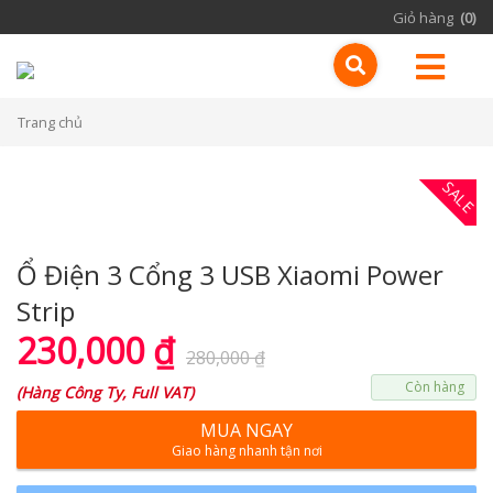
Giỏ hàng
(0)
Trang chủ
SALE
Ổ Điện 3 Cổng 3 USB Xiaomi Power
Strip
230,000
₫
280,000
₫
Còn hàng
(
Hàng Công Ty, Full VAT
)
MUA NGAY
Giao hàng nhanh tận nơi