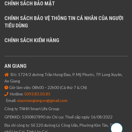
CHÍNH SÁCH BẢO MẬT
CHÍNH SÁCH BẢO VỆ THÔNG TIN CÁ NHÂN CỦA NGƯỜI
TIÊU DÙNG
CHÍNH SÁCH KIỂM HÀNG
AN GIANG
Đ/c: 1724/2 đường Trần Hưng Đạo, P. Mỹ Phước, TP. Long Xuyên,
An Giang
Giờ làm việc: 08h00 – 22h00 (Cả thứ 7 & CN)
Hotline:
0393.83.03.85
Email:
xiaomiangiang.vn@gmail.com
Công ty TNHH Smart Life Group
GPĐKKD: 5300807890 do Chi cục Thuế cấp ngày 16/08/2022
Địa chỉ công ty: Số 220 đường Lý Công Uẩn, Phường Kim Tân, Thành
phố Lào Cai, Tỉnh Lào Cai