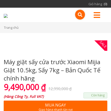
Giỏ hàng
(0)
Trang chủ
SALE
Máy giặt sấy cửa trước Xiaomi Mijia
Giặt 10.5kg, Sấy 7kg – Bản Quốc Tế
chính hãng
9,490,000
₫
12,990,000
₫
Còn hàng
(
Hàng Công Ty, Full VAT
)
MUA NGAY
Giao hàng nhanh tận nơi