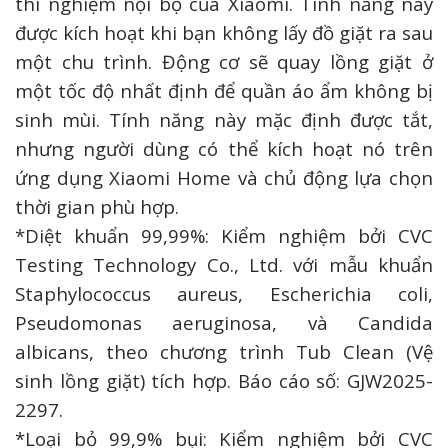
thí nghiệm nội bộ của Xiaomi. Tính năng này
được kích hoạt khi bạn không lấy đồ giặt ra sau
một chu trình. Động cơ sẽ quay lồng giặt ở
một tốc độ nhất định để quần áo ẩm không bị
sinh mùi. Tính năng này mặc định được tắt,
nhưng người dùng có thể kích hoạt nó trên
ứng dụng Xiaomi Home và chủ động lựa chọn
thời gian phù hợp.
*Diệt khuẩn 99,99%: Kiểm nghiệm bởi CVC
Testing Technology Co., Ltd. với mẫu khuẩn
Staphylococcus aureus, Escherichia coli,
Pseudomonas aeruginosa, và Candida
albicans, theo chương trình Tub Clean (Vệ
sinh lồng giặt) tích hợp. Báo cáo số: GJW2025-
2297.
*Loại bỏ 99,9% bụi: Kiểm nghiệm bởi CVC