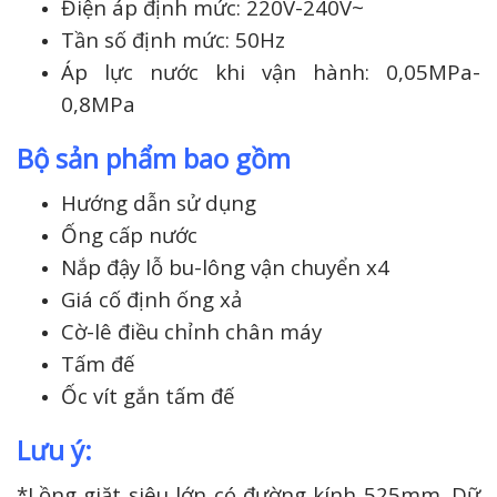
Điện áp định mức:
220V-240V~
Tần số định mức:
50Hz
Áp lực nước khi vận hành:
0,05MPa-
0,8MPa
Bộ sản phẩm bao gồm
Hướng dẫn sử dụng
Ống cấp nước
Nắp đậy lỗ bu-lông vận chuyển x4
Giá cố định ống xả
Cờ-lê điều chỉnh chân máy
Tấm đế
Ốc vít gắn tấm đế
Lưu ý:
*Lồng giặt siêu lớn có đường kính 525mm. Dữ